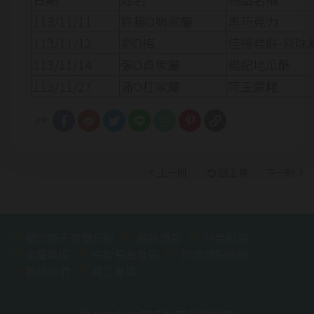
113/11/11
許賴O娟家屬
黑巧克力
113/11/12
劉O梅
佳德糕餅-原味鳳
113/11/14
張O貞家屬
楊記地瓜酥
113/11/27
潘O柱家屬
阿玉蔴粩
上一則
回上頁
下一則
關於康禾智慧日照
最新消息
特色服務
家屬專區
失智長者專區
好康課程報報
聯絡我們
員工專區