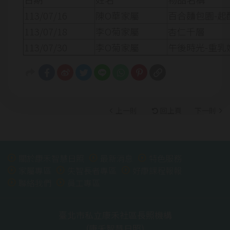
113/07/16
陳O華家屬
百合麵包園-起
113/07/18
李O菊家屬
杏仁千層
113/07/30
李O菊家屬
午後時光-重乳
上一則
回上頁
下一則
關於康禾智慧日照
最新消息
特色服務
家屬專區
失智長者專區
好康課程報報
聯絡我們
員工專區
臺北市私立康禾社區長照機構
(康禾智慧日照)