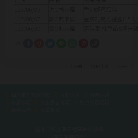
113/06/05
洪O檣家屬
香帥蜂蜜蛋糕
113/06/07
鄭O典家屬
金莎巧克力禮盒(15入)
113/06/27
鄭O典家屬
壽製菓 紅豆餡&糯米
上一則
回上頁
下一則
關於康禾智慧日照
最新消息
特色服務
家屬專區
失智長者專區
好康課程報報
聯絡我們
員工專區
臺北市私立康禾社區長照機構
(康禾智慧日照)