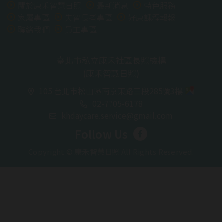
關於康禾智慧日照
最新消息
特色服務
家屬專區
失智長者專區
好康課程報報
聯絡我們
員工專區
臺北市私立康禾社區長照機構
(康禾智慧日照)
105 台北市松山區南京東路三段285號3樓
02-7705-6178
khdaycare.service@gmail.com
Follow Us
Copyright © 康禾智慧日照 All Rights Reserved.