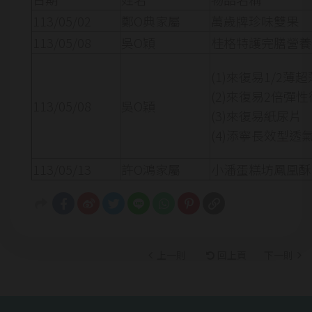
113/05/02
鄭O典家屬
萬歲牌珍味雙果
113/05/08
吳O穎
桂格特護完膳營養
(1)來復易1/2薄
(2)來復易2倍彈
113/05/08
吳O穎
(3)來復易紙尿片
(4)添寧長效型透
113/05/13
許O鴻家屬
小潘蛋糕坊鳳凰酥(
上一則
回上頁
下一則